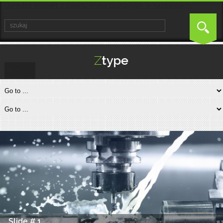
Doradza ekspert z salonu mebli biurowych w Katowicach
płyty
osb
Slide # 1