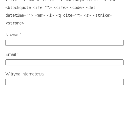
<blockquote cite=""> <cite> <code> <del
datetime=""> <em> <i> <q cite=""> <s> <strike>
<strong>
Nazwa
*
Email
*
Witryna internetowa
Copyright © 2026
Obróbka skrawaniem – szlifierki do płaszczyzn
cnc – szlifierka
- Szukasz szlifierek do płaszczyzn CNC ? Mamy