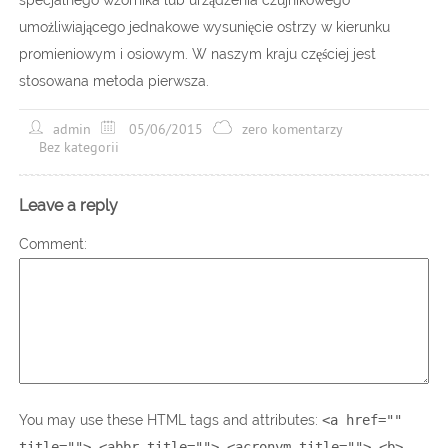
specjalnego wzornika lub urządzenia czujnikowego
umożliwiającego jednakowe wysunięcie ostrzy w kierunku
promieniowym i osiowym. W naszym kraju częściej jest
stosowana metoda pierwsza.
admin
05/06/2015
zero komentarzy
Bez kategorii
Leave a reply
Comment
You may use these HTML tags and attributes:
<a href=""
title=""> <abbr title=""> <acronym title=""> <b>