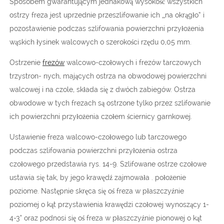
Sposobem gwarantującym jednakową wysokość wszystkich
ostrzy freza jest uprzednie przeszlifowanie ich „na okrągło” i
pozostawienie podczas szlifowania powierzchni przyłożenia
wąskich łysinek walcowych o szerokości rzędu 0,05 mm.
Ostrzenie
frezów
walcowo-czołowych i frezów tarczowych
trzystron- nych, mających ostrza na obwodowej powierzchni
walcowej i na czole, składa się z dwóch zabiegów. Ostrza
obwodowe w tych frezach są ostrzone tylko przez szlifowanie
ich powierzchni przyłożenia czołem ściernicy garnkowej.
Ustawienie freza walcowo-czołowego lub tarczowego
podczas szlifowania powierzchni przyłożenia ostrza
czołowego przedstawia rys. 14-9. Szlifowane ostrze czołowe
ustawia się tak, by jego krawędź zajmowała . położenie
poziome. Następnie skręca się oś freza w płaszczyźnie
poziomej o kąt przystawienia krawędzi czołowej wynoszący 1-
4-3° oraz podnosi się oś freza w płaszczyźnie pionowej o kąt