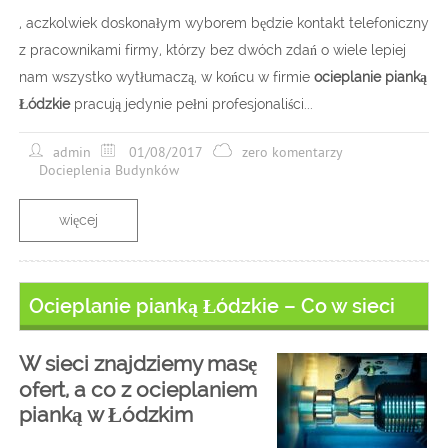
, aczkolwiek doskonałym wyborem będzie kontakt telefoniczny
z pracownikami firmy, którzy bez dwóch zdań o wiele lepiej
nam wszystko wytłumaczą, w końcu w firmie
ocieplanie pianką
Łódzkie
pracują jedynie pełni profesjonaliści...
admin
01/08/2017
zero komentarzy
Docieplenia Budynków
więcej
Ocieplanie pianką Łódzkie – Co w sieci
W sieci znajdziemy masę
ofert, a co z ocieplaniem
pianką w Łódzkim