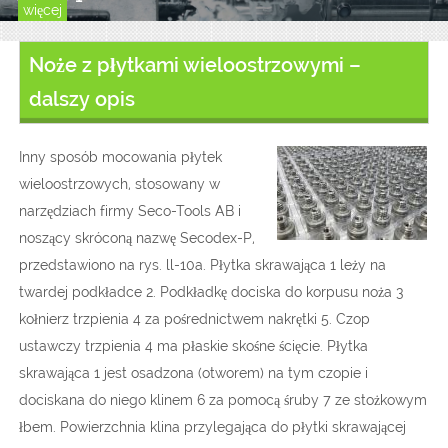
więcej
Noże z płytkami wieloostrzowymi –
dalszy opis
Inny sposób mocowania płytek
wieloostrzowych, stosowany w
narzędziach firmy Seco-Tools AB i
noszący skróconą nazwę Secodex-P,
przedstawiono na rys. ll-10a. Płytka skrawająca 1 leży na
twardej podkładce 2. Podkładkę dociska do korpusu noża 3
kołnierz trzpienia 4 za pośrednictwem nakrętki 5. Czop
ustawczy trzpienia 4 ma płaskie skośne ścięcie. Płytka
skrawająca 1 jest osadzona (otworem) na tym czopie i
dociskana do niego klinem 6 za pomocą śruby 7 ze stożkowym
łbem. Powierzchnia klina przylegająca do płytki skrawającej