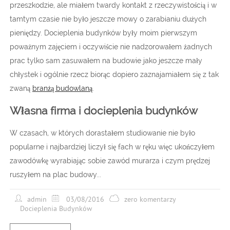
przeszkodzie, ale miałem twardy kontakt z rzeczywistością i w
tamtym czasie nie było jeszcze mowy o zarabianiu dużych
pieniędzy. Docieplenia budynków były moim pierwszym
poważnym zajęciem i oczywiście nie nadzorowałem żadnych
prac tylko sam zasuwałem na budowie jako jeszcze mały
chłystek i ogólnie rzecz biorąc dopiero zaznajamiałem się z tak
zwaną
branżą budowlaną
.
Własna firma i docieplenia budynków
W czasach, w których dorastałem studiowanie nie było
popularne i najbardziej liczył się fach w ręku więc ukończyłem
zawodówkę wyrabiając sobie zawód murarza i czym prędzej
ruszyłem na plac budowy...
admin
03/08/2016
zero komentarzy
Docieplenia Budynków