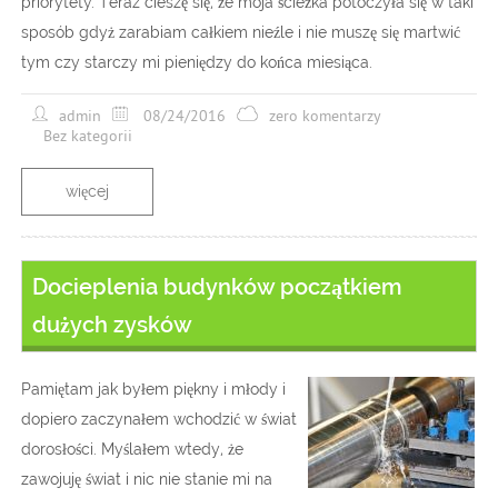
priorytety. Teraz cieszę się, że moja ścieżka potoczyła się w taki
sposób gdyż zarabiam całkiem nieźle i nie muszę się martwić
tym czy starczy mi pieniędzy do końca miesiąca.
admin
08/24/2016
zero komentarzy
Bez kategorii
więcej
Docieplenia budynków początkiem
dużych zysków
Pamiętam jak byłem piękny i młody i
dopiero zaczynałem wchodzić w świat
dorosłości. Myślałem wtedy, że
zawojuję świat i nic nie stanie mi na