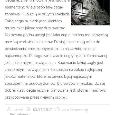
Cegła ręcznie formowana jest istotnym
elementem. Wiele osób taką cegłę
zamawia i kupuje ją w dużych ilościach.
Takie cegły są niezbędne klientom,
muszą mieć jakość oraz dużą wartość.
Na pewno godna uwagi jest taka cegła, bo ona ma najwyższą
możliwą wartość dla klientów. Dzisiaj klienci mają wiele do
powiedzenia, chcą zdobywać to, co najważniejsze oraz
najcenniejsze. Dlatego zamawianie cegły ręcznie formowanej
jest znakomitym rozwiązaniem. Kupowanie takiej cegły jest
znakomitym rozwiązaniem. To sposób na zakup najlepszej
jakości materiałów, które na pewno będą najlepszym
sposobem na budowę domów, biurowców, mieszkań. Dzisiaj
dobrej klasy cegła ręcznie formowana jest istotna i musi być
przygotowana przez niejedną osobę...
admin
08/17/2017
zero komentarzy
Bez kategorii