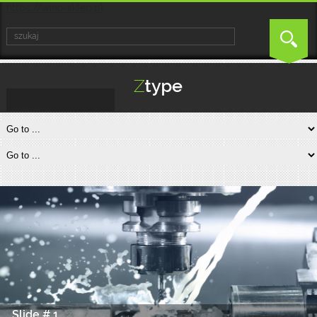
https://wino-sklep.pl
blog przepisy
kulinarne
Slide # 1