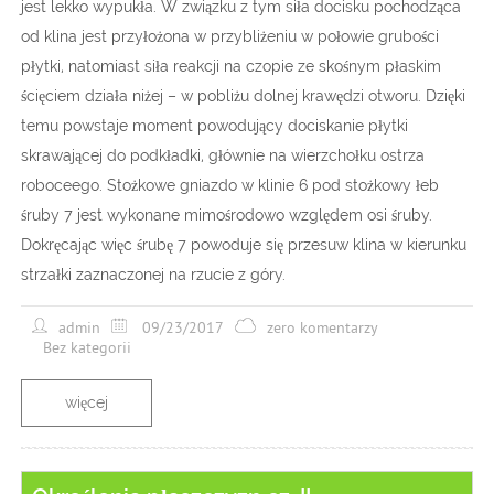
jest lekko wypukła. W związku z tym siła docisku pochodząca
od klina jest przyłożona w przybliżeniu w połowie grubości
płytki, natomiast siła reakcji na czopie ze skośnym płaskim
ścięciem działa niżej – w pobliżu dolnej krawędzi otworu. Dzięki
temu powstaje moment powodujący dociskanie płytki
skrawającej do podkładki, głównie na wierzchołku ostrza
roboceego. Stożkowe gniazdo w klinie 6 pod stożkowy łeb
śruby 7 jest wykonane mimośrodowo względem osi śruby.
Dokręcając więc śrubę 7 powoduje się przesuw klina w kierunku
strzałki zaznaczonej na rzucie z góry.
admin
09/23/2017
zero komentarzy
Bez kategorii
więcej