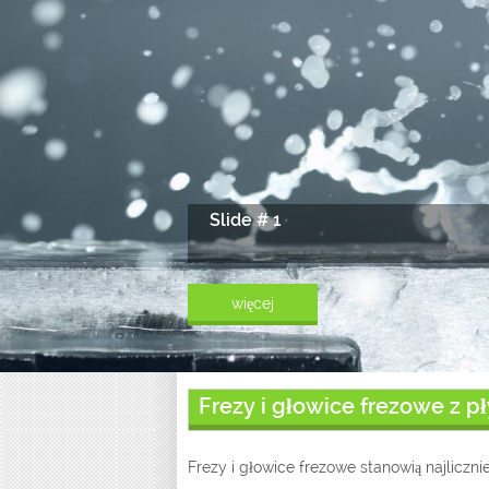
Slide # 1
więcej
Frezy i głowice frezowe z p
Frezy i głowice frezowe stanowią najliczni