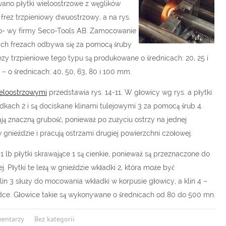
wano płytki wieloostrzowe z węglików
frez trzpieniowy dwuostrzowy, a na rys.
zo- wy firmy Seco-Tools AB. Zamocowanie
ych frezach odbywa się za pomocą śruby
zy trzpieniowe tego typu są produkowane o średnicach: 20, 25 i
 o średnicach: 40, 50, 63, 80 i 100 mm.
ieloostrzowymi
przedstawia rys. 14-11. W głowicy wg rys. a płytki
kach 2 i są dociskane klinami tulejowymi 3 za pomocą śrub 4.
mają znaczną grubość, ponieważ po zużyciu ostrzy na jednej
gnieździe i pracują ostrzami drugiej powierzchni czołowej.
 lb płytki skrawające 1 są cienkie, ponieważ są przeznaczone do
. Płytki te leżą w gnieździe wkładki 2, która może być
n 3 służy do mocowania wkładki w korpusie głowicy, a klin 4 –
dce. Głowice takie są wykonywane o średnicach od 80 do 500 mn.
mentarzy
Bez kategorii