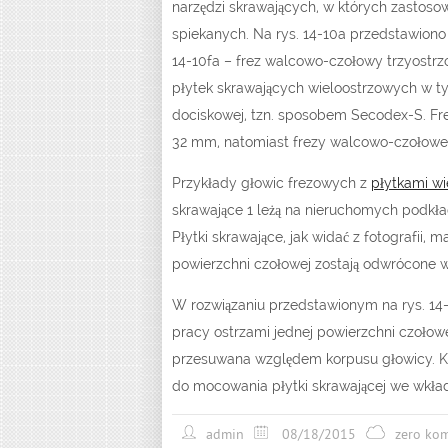
narzędzi skrawających, w których zastoso
spiekanych. Na rys. 14-10a przedstawiono 
14-10fa – frez walcowo-czołowy trzyostr
płytek skrawających wieloostrzowych w t
dociskowej, tzn. sposobem Secodex-S. Fre
32 mm, natomiast frezy walcowo-czołowe –
Przykłady głowic frezowych z
płytkami w
skrawające 1 leżą na nieruchomych podkład
Płytki skrawające, jak widać z fotografii, 
powierzchni czołowej zostają odwrócone w 
W rozwiązaniu przedstawionym na rys. 14-1
pracy ostrzami jednej powierzchni czołowej
przesuwana względem korpusu głowicy. Kli
do mocowania płytki skrawającej we wkła
admin
08/18/2015
zero ko