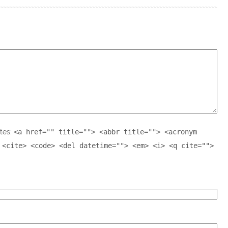
tes:
<a href="" title=""> <abbr title=""> <acronym
 <cite> <code> <del datetime=""> <em> <i> <q cite="">