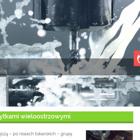
łytkami wieloostrzowymi
ejszą – po nożach tokarskich – grupę