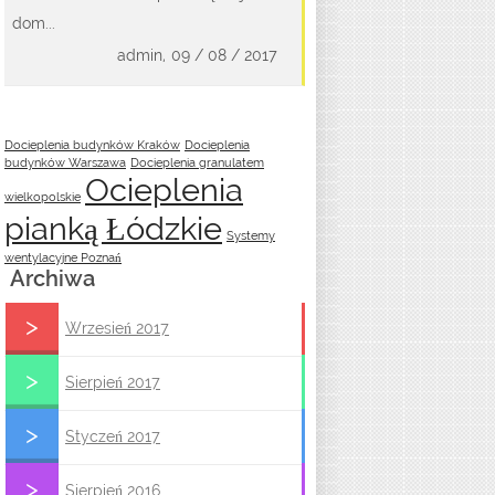
dom...
admin,
09 / 08 / 2017
Docieplenia budynków Kraków
Docieplenia
budynków Warszawa
Docieplenia granulatem
Ocieplenia
wielkopolskie
pianką Łódzkie
Systemy
wentylacyjne Poznań
Archiwa
Wrzesień 2017
Sierpień 2017
Styczeń 2017
Sierpień 2016