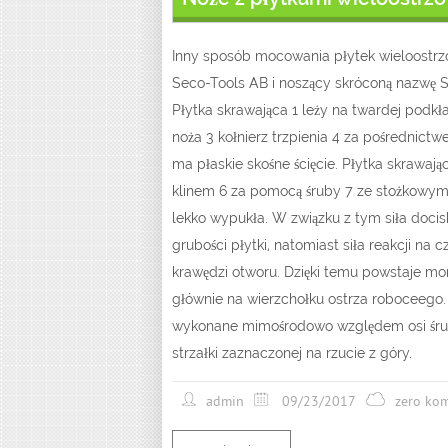
Inny sposób mocowania płytek wieloostrz
Seco-Tools AB i noszący skróconą nazwę S
Płytka skrawająca 1 leży na twardej podk
noża 3 kołnierz trzpienia 4 za pośrednictw
ma płaskie skośne ścięcie. Płytka skrawaj
klinem 6 za pomocą śruby 7 ze stożkowym ł
lekko wypukła. W związku z tym siła docis
grubości płytki, natomiast siła reakcji na 
krawędzi otworu. Dzięki temu powstaje mo
głównie na wierzchołku ostrza roboceego. 
wykonane mimośrodowo względem osi śruby.
strzałki zaznaczonej na rzucie z góry.
admin
09/23/2017
zero ko