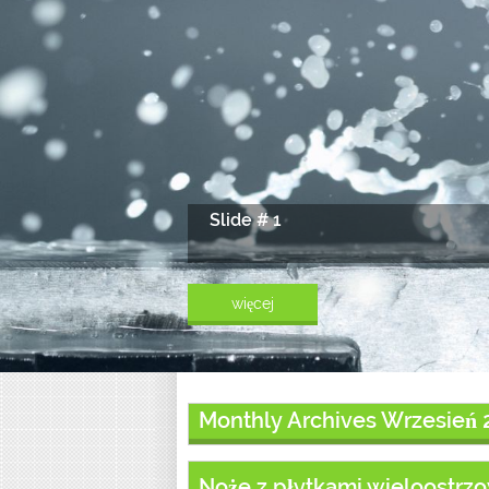
Slide # 1
więcej
Monthly Archives Wrzesień 
Noże z płytkami wieloostrzo