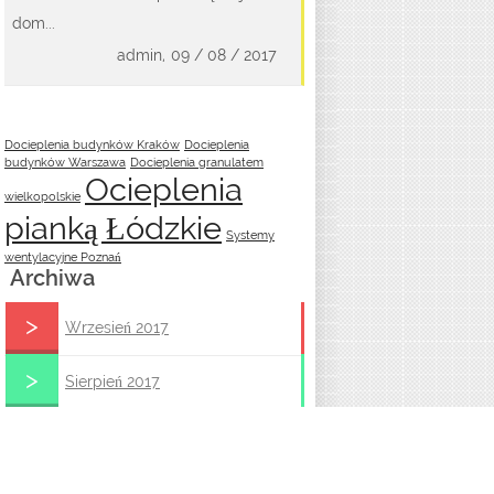
dom...
admin,
09 / 08 / 2017
Docieplenia budynków Kraków
Docieplenia
budynków Warszawa
Docieplenia granulatem
Ocieplenia
wielkopolskie
pianką Łódzkie
Systemy
wentylacyjne Poznań
Archiwa
Wrzesień 2017
Sierpień 2017
Styczeń 2017
Sierpień 2016