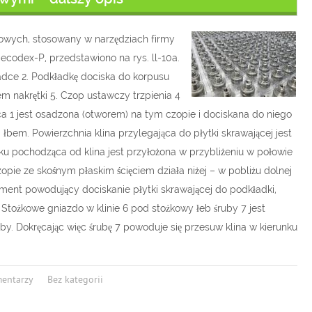
owych, stosowany w narzędziach firmy
ecodex-P, przedstawiono na rys. ll-10a.
ładce 2. Podkładkę dociska do korpusu
em nakrętki 5. Czop ustawczy trzpienia 4
ąca 1 jest osadzona (otworem) na tym czopie i dociskana do niego
bem. Powierzchnia klina przylegająca do płytki skrawającej jest
ku pochodząca od klina jest przyłożona w przybliżeniu w połowie
czopie ze skośnym płaskim ścięciem działa niżej – w pobliżu dolnej
ment powodujący dociskanie płytki skrawającej do podkładki,
Stożkowe gniazdo w klinie 6 pod stożkowy łeb śruby 7 jest
 Dokręcając więc śrubę 7 powoduje się przesuw klina w kierunku
mentarzy
Bez kategorii