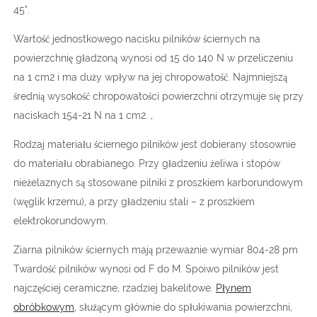
45°.
Wartość jednostkowego nacisku pilników ściernych na
powierzchnię gładzoną wynosi od 15 do 140 N w przeliczeniu
na 1 cm2 i ma duży wpływ na jej chropowatość. Najmniejszą
średnią wysokość chropowatości powierzchni otrzymuje się przy
naciskach 154-21 N na 1 cm2. ,
Rodzaj materiału ściernego pilników jest dobierany stosownie
do materiału obrabianego. Przy gładzeniu żeliwa i stopów
nieżelaznych są stosowane pilniki z proszkiem karborundowym
(węglik krzemu), a przy gładzeniu stali – z proszkiem
elektrokorundowym.
Ziarna pilników ściernych mają przeważnie wymiar 804-28 pm
Twardość pilników wynosi od F do M. Spoiwo pilników jest
najczęściej ceramiczne, rzadziej bakelitowe.
Płynem
obróbkowym
, służącym głównie do spłukiwania powierzchni,