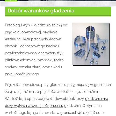
Dobór warunków gładzenia
Przebieg i wyniki gładzenia zależą od:
prędkości obwodowej, prędkości
wzdłużnej, kąta przecięcia śladów
obróbki, jednostkowego nacisku
powierzchniowego, charakterystyki
pilników ściernych (twardość, rodzaj
spoiwa, rozmiar ziarn) oraz składu
płynu
obróbkowego.
Prędkości obwodowe przy gładzeniu przyjmuje się w granicach
20 4-4-75 m/ min, a prędkości wzdłużne – 54-20 m/min.
Wartość kąta cp przecięcia śladów obróbki przy
gładzeniu ma
duży wpływ na wydajność procesu
gładzenia. Optymalna
wartość tego kąta jest zawarta w granicach 404-50°, średnio