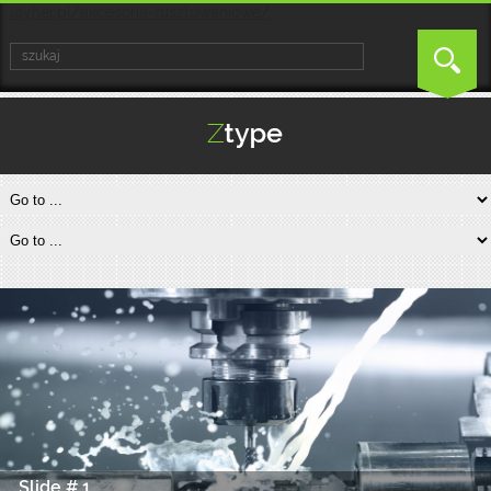
layher.pl/akcesoria-rusztowaniowe/
Slide # 1