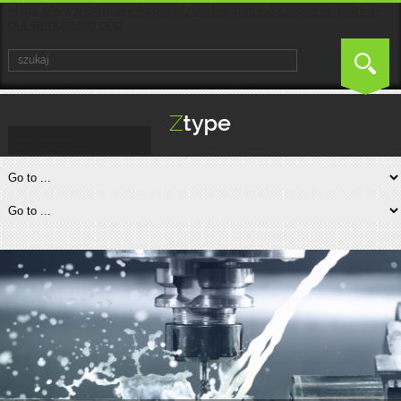
https://www.extrapiankapur.pl/podkarpacie/ocieplenia-pianka-
pur-tarnobrzeg.php
https://kw-
slusarstwo.pl