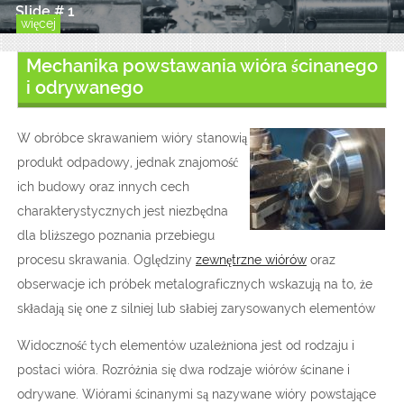
Slide # 1
więcej
Mechanika powstawania wióra ścinanego
i odrywanego
W obróbce skrawaniem wióry stanowią
produkt odpadowy, jednak znajomość
ich budowy oraz innych cech
charakterystycznych jest niezbędna
dla bliższego poznania przebiegu
procesu skrawania. Oględziny
zewnętrzne wiórów
oraz
obserwacje ich próbek metalograficznych wskazują na to, że
składają się one z silniej lub słabiej zarysowanych elementów
Widoczność tych elementów uzależniona jest od rodzaju i
postaci wióra. Rozróżnia się dwa rodzaje wiórów ścinane i
odrywane. Wiórami ścinanymi są nazywane wióry powstające