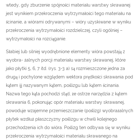
wtedy, gdy zburzenie spójności materiału warstwy skrawanej
jest wynikiem przekroczenia wytrzymałości tego materiału na
ścinanie, a wiórami odrywanymi – wióry uzyskiwane w wyniku
przekroczenia wytrzymałości rozdzielczej, czyli ogólniej –
wytrzymałości na rozciąganie.
Słabiej lub silniej wyodrębnione elementy wióra powstają z
wyobra- żalnych porcji materiału warstwy skrawanej, które
jako płytki 5, 6, 7 itd. (rys. 3-3 a) są rozmieszczone jedna za
drugą i pochylone względem wektora prędkości skrawania pod
kątem ijj nazywanym kątem, poślizgu lub kątem ścinania.
Nazwa tego kąta pochodzi stąd, że ostrze narzędzia z kątem
skrawania 6, pokonując opór materiału warstwy skrawanej,
powoduje wzajemne przemieszczanie (poślizg) wyobrażalnych
płytek wzdłuż płaszczyzny poślizgu w chwili kolejnego
przechodzenia ich do wióra. Poślizg ten odbywa się w wyniku
przekroczenia wytrzymałości materiału skrawanego na