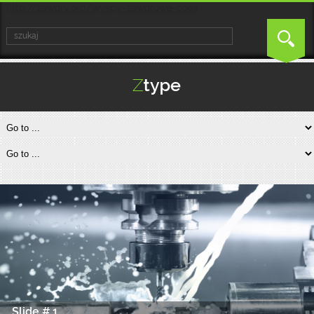
http://zawory.org/wyspy-zaworowe-coax
Slide # 1